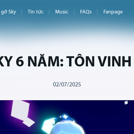
 gỡ Sky
Tin tức
Music
FAQs
Fanpage
KY 6 NĂM: TÔN VIN
02/07/2025