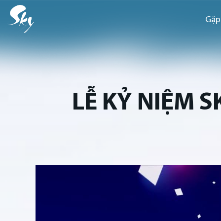
Gặp
LỄ KỶ NIỆM S