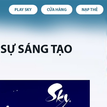
PLAY SKY
CỬA HÀNG
NẠP THẺ
H SỰ SÁNG TẠO