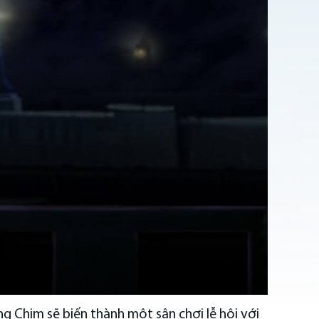
ng Chim sẽ biến thành một sân chơi lễ hội với