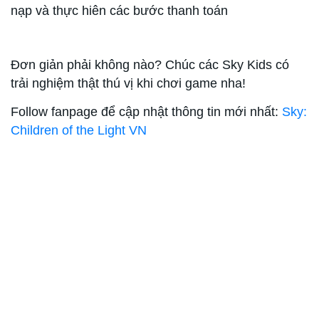
nạp và thực hiên các bước thanh toán
Đơn giản phải không nào? Chúc các Sky Kids có
trải nghiệm thật thú vị khi chơi game nha!
Follow fanpage để cập nhật thông tin mới nhất:
Sky:
Children of the Light VN