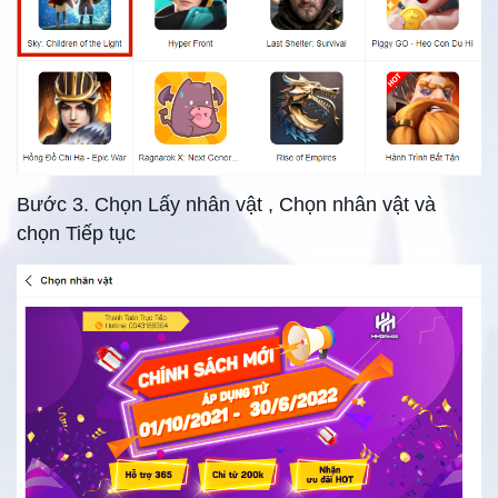
Bước 3. Chọn Lấy nhân vật , Chọn nhân vật và
chọn Tiếp tục